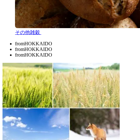
その他雑穀
from
HOKKAIDO
from
HOKKAIDO
from
HOKKAIDO