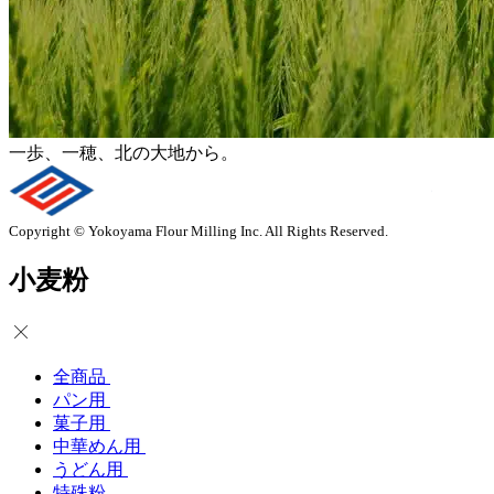
一歩
、
一穂
、
北の大地から。
Copyright © Yokoyama Flour Milling Inc. All Rights Reserved.
小麦粉
全商品
パン用
菓子用
中華めん用
うどん用
特殊粉