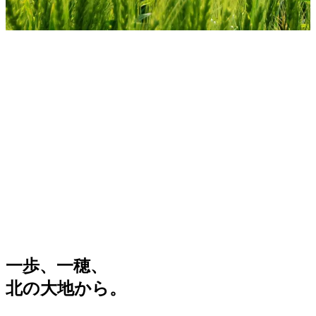
一歩
、
一穂、
北の大地から。